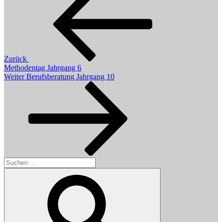
Zurück
Methodentag Jahrgang 6
Nächster
Weiter
Berufsberatung Jahrgang 10
Beitrag
Suchen
nach:
Suchen