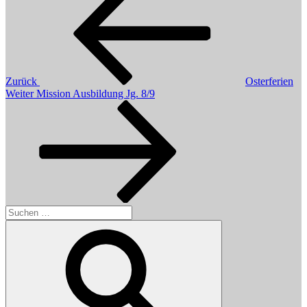
Zurück
Osterferien
Nächster
Weiter
Mission Ausbildung Jg. 8/9
Beitrag
Suchen
nach:
Suchen