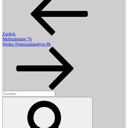
Zurück
Methodentag 7b
Nächster
Weiter
Potenzialanalyse 8b
Beitrag
Suchen
nach:
Suchen