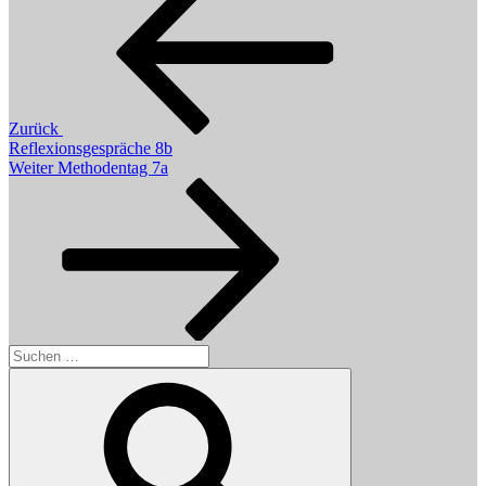
Zurück
Reflexionsgespräche 8b
Nächster
Weiter
Methodentag 7a
Beitrag
Suchen
nach:
Suchen