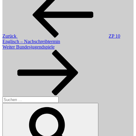
Zurück
ZP 10
Englisch – Nachschreibtermin
Nächster
Weiter
Bundesjugendspiele
Beitrag
Suchen
nach:
Suchen