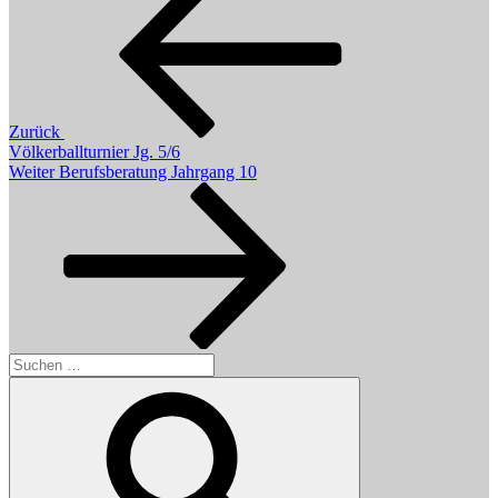
Zurück
Völkerballturnier Jg. 5/6
Nächster
Weiter
Berufsberatung Jahrgang 10
Beitrag
Suchen
nach:
Suchen