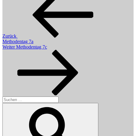
Zurück
Methodentag 7a
Nächster
Weiter
Methodentag 7c
Beitrag
Suchen
nach:
Suchen